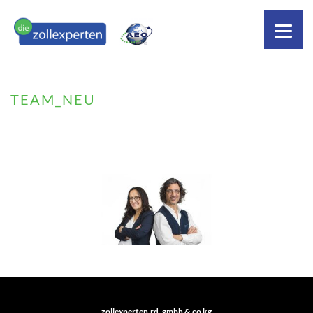
TEAM_NEU
zollexperten.rd. gmbh & co kg