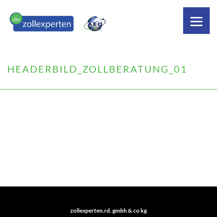
HEADERBILD_ZOLLBERATUNG_01
zollexperten.rd. gmbh & co kg